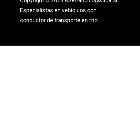
Copyright © 2023 BSerrano Logistica SL
Especialistas en vehículos con
conductor de transporte en frío.
Carrer Verdaguer 10
08185 - Lliça de Vall
España
T: +34 651 904 030
E: info@bserranologistica.com